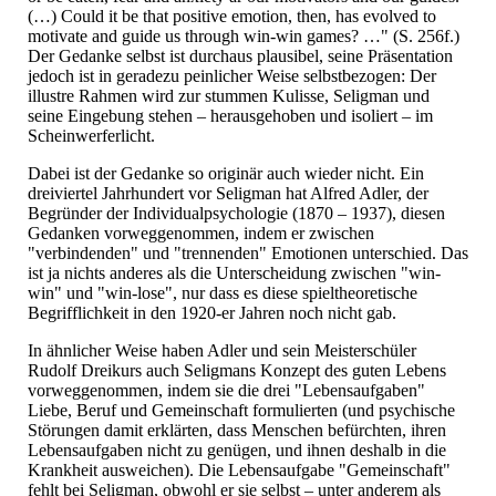
(…) Could it be that positive emotion, then, has evolved to
motivate and guide us through win-win games? …" (S. 256f.)
Der Gedanke selbst ist durchaus plausibel, seine Präsentation
jedoch ist in geradezu peinlicher Weise selbstbezogen: Der
illustre Rahmen wird zur stummen Kulisse, Seligman und
seine Eingebung stehen – herausgehoben und isoliert – im
Scheinwerferlicht.
Dabei ist der Gedanke so originär auch wieder nicht. Ein
dreiviertel Jahrhundert vor Seligman hat Alfred Adler, der
Begründer der Individualpsychologie (1870 – 1937), diesen
Gedanken vorweggenommen, indem er zwischen
"verbindenden" und "trennenden" Emotionen unterschied. Das
ist ja nichts anderes als die Unterscheidung zwischen "win-
win" und "win-lose", nur dass es diese spieltheoretische
Begrifflichkeit in den 1920-er Jahren noch nicht gab.
In ähnlicher Weise haben Adler und sein Meisterschüler
Rudolf Dreikurs auch Seligmans Konzept des guten Lebens
vorweggenommen, indem sie die drei "Lebensaufgaben"
Liebe, Beruf und Gemeinschaft formulierten (und psychische
Störungen damit erklärten, dass Menschen befürchten, ihren
Lebensaufgaben nicht zu genügen, und ihnen deshalb in die
Krankheit ausweichen). Die Lebensaufgabe "Gemeinschaft"
fehlt bei Seligman, obwohl er sie selbst – unter anderem als