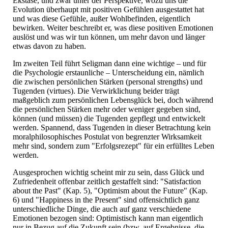
Ekstase, und zwar unter der Perspektive, wozu uns die
Evolution überhaupt mit positiven Gefühlen ausgestattet hat
und was diese Gefühle, außer Wohlbefinden, eigentlich
bewirken. Weiter beschreibt er, was diese positiven Emotionen
auslöst und was wir tun können, um mehr davon und länger
etwas davon zu haben.
Im zweiten Teil führt Seligman dann eine wichtige – und für
die Psychologie erstaunliche – Unterscheidung ein, nämlich
die zwischen persönlichen Stärken (personal strengths) und
Tugenden (virtues). Die Verwirklichung beider trägt
maßgeblich zum persönlichen Lebensglück bei, doch während
die persönlichen Stärken mehr oder weniger gegeben sind,
können (und müssen) die Tugenden gepflegt und entwickelt
werden. Spannend, dass Tugenden in dieser Betrachtung kein
moralphilosophisches Postulat von begrenzter Wirksamkeit
mehr sind, sondern zum "Erfolgsrezept" für ein erfülltes Leben
werden.
Ausgesprochen wichtig scheint mir zu sein, dass Glück und
Zufriedenheit offenbar zeitlich gestaffelt sind: "Satisfaction
about the Past" (Kap. 5), "Optimism about the Future" (Kap.
6) und "Happiness in the Present" sind offensichtlich ganz
unterschiedliche Dinge, die auch auf ganz verschiedene
Emotionen bezogen sind: Optimistisch kann man eigentlich
nur in Bezug auf die Zukunft sein (bzw. auf Ergebnisse, die