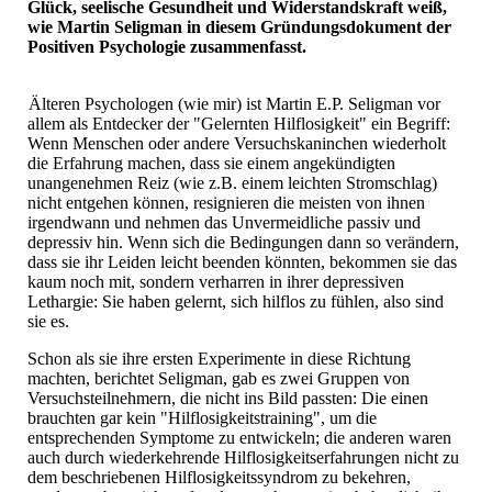
Glück, seelische Gesundheit und Widerstandskraft weiß,
wie Martin Seligman in diesem Gründungsdokument der
Positiven Psychologie zusammenfasst.
Älteren Psychologen (wie mir) ist Martin E.P. Seligman vor
allem als Entdecker der "Gelernten Hilflosigkeit" ein Begriff:
Wenn Menschen oder andere Versuchskaninchen wiederholt
die Erfahrung machen, dass sie einem angekündigten
unangenehmen Reiz (wie z.B. einem leichten Stromschlag)
nicht entgehen können, resignieren die meisten von ihnen
irgendwann und nehmen das Unvermeidliche passiv und
depressiv hin. Wenn sich die Bedingungen dann so verändern,
dass sie ihr Leiden leicht beenden könnten, bekommen sie das
kaum noch mit, sondern verharren in ihrer depressiven
Lethargie: Sie haben gelernt, sich hilflos zu fühlen, also sind
sie es.
Schon als sie ihre ersten Experimente in diese Richtung
machten, berichtet Seligman, gab es zwei Gruppen von
Versuchsteilnehmern, die nicht ins Bild passten: Die einen
brauchten gar kein "Hilflosigkeitstraining", um die
entsprechenden Symptome zu entwickeln; die anderen waren
auch durch wiederkehrende Hilflosigkeitserfahrungen nicht zu
dem beschriebenen Hilflosigkeitssyndrom zu bekehren,