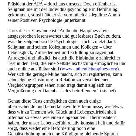
Präsident der APA – durchaus umsetzt. Doch offenbar ist
Seligman nie mit der Individualpsychologie in Berührung
gekommen, sonst hätte er sie vermutlich als legitime Ahnin
seiner Positiven Psychologie (an)erkannt.
Trotz dieser Einwände ist "Authentic Happiness" ein
ausgesprochen lesenswertes und gut lesbares Buch zu dem,
was die zeitgenössische Psychologie – nicht zuletzt dank
Seligman und seinen Koleginnen und Kollegen – über
Lebensglück, Zufriedenheit und Erfüllung zu sagen hat.
Anregend und nützlich ist auch die Einbindung zahlreicher
Test in den Text, die eine Selbsteinschätzung ermöglichen und
auch online ausfüllbar sind (
www.authentichappiness.org
).
Wer sich die geringe Mühe macht, sich zu registrieren, kann
seine eigene Einstufung in Relation zu verschiedenen
Vergleichsgruppen sehen (und trägt damit zugleich zur
Vergrößerung der Datenbasis des betreffenden Tests bei).
Genau diese Tests ermöglichen denn auch einige
überraschende und bemerkenswerte Erkenntnisse, wie etwa,
dass wir zu Themen wie Glück und Lebenszufriedenheit
offenbar so etwas wie einen eingebauten "Thermostaten"
haben, der unser Lebensgefühl relativ konstant hält und dafür
sorgt, dass weder eine Beförderung noch eine
Gehaltserhöhung noch eine Kündigung bleibende Spuren