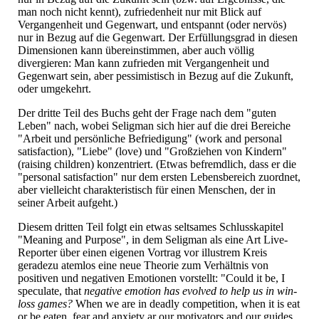
man noch nicht kennt), zufriedenheit nur mit Blick auf
Vergangenheit und Gegenwart, und entspannt (oder nervös)
nur in Bezug auf die Gegenwart. Der Erfüllungsgrad in diesen
Dimensionen kann übereinstimmen, aber auch völlig
divergieren: Man kann zufrieden mit Vergangenheit und
Gegenwart sein, aber pessimistisch in Bezug auf die Zukunft,
oder umgekehrt.
Der dritte Teil des Buchs geht der Frage nach dem "guten
Leben" nach, wobei Seligman sich hier auf die drei Bereiche
"Arbeit und persönliche Befriedigung" (work and personal
satisfaction), "Liebe" (love) und "Großziehen von Kindern"
(raising children) konzentriert. (Etwas befremdlich, dass er die
"personal satisfaction" nur dem ersten Lebensbereich zuordnet,
aber vielleicht charakteristisch für einen Menschen, der in
seiner Arbeit aufgeht.)
Diesem dritten Teil folgt ein etwas seltsames Schlusskapitel
"Meaning and Purpose", in dem Seligman als eine Art Live-
Reporter über einen eigenen Vortrag vor illustrem Kreis
geradezu atemlos eine neue Theorie zum Verhältnis von
positiven und negativen Emotionen vorstellt: "Could it be, I
speculate, that
negative emotion has evolved to help us in win-
loss games?
When we are in deadly competition, when it is eat
or be eaten, fear and anxiety ar our motivators and our guides.