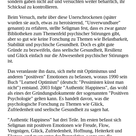
sondern gaben nicht auf und versuchten weiter beharrlich, ihr
Schicksal zu kontrollieren.
Beim Versuch, mehr über diese Unerschrockenen (später
wurden sie auch, etwas zu heroisierend, "Unverwundbare"
genannt) zu erfahren, stellte Seligman fest, dass es zwar ganze
Bibliotheken zum Themenfeld psychischer Störungen gibt,
aber so gut wie keine Forschung zu Themen wie Belastbarkeit,
Stabilität und psychische Gesundheit. Doch es gibt gute
Gründe zu bezweifeln, dass seelische Gesundheit, Resilienz
und Glück einfach nur die Abwesenheit psychischer Störungen
ist.
Das veranlasste ihn dazu, sich mehr mit Optimismus und
anderen "positiven" Emotionen zu befassen, woraus 1990 sein
Buch "Learned Optimism" (deutsch: "Pessimisten küsst man
nicht") entstand. 2003 folgte "Authentic Happiness", das wohl
als eines der Gründungsdokumente der sogenannten "Positiven
Psychologie" gelten kann. Es handelt davon, was die
psychologische Forschung zu Themen wie Glück,
Zufriedenheit und seelische Gesundheit zu sagen hat.
"Authentic Happiness" hat drei Teile. Im ersten befasst sich
Seligman mit positiven Emotionen wie Freude, Flow,
Vergnügen, Glück, Zufriedenheit, Hoffnung, Heiterkeit und