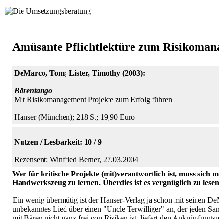
Amüsante Pflichtlektüre zum Risikoma
DeMarco, Tom; Lister, Timothy (2003):
Bärentango
Mit Risikomanagement Projekte zum Erfolg führen
Hanser (München); 218 S.; 19,90 Euro
Nutzen / Lesbarkeit: 10 / 9
Rezensent: Winfried Berner, 27.03.2004
Wer für kritische Projekte (mit)verantwortlich ist, muss sich
Handwerkszeug zu lernen. Überdies ist es vergnüglich zu lesen
Ein wenig übermütig ist der Hanser-Verlag ja schon mit seinen DeM
unbekanntes Lied über einen "Uncle Terwilliger" an, der jeden Sam
mit Bären nicht ganz frei von Risiken ist, liefert den Anknüpfungs