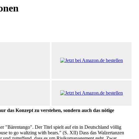
onen
 nur das Konzept zu verstehen, sondern auch das nötige
 "Bärentango". Der Titel spielt auf ein in Deutschland völlig
use to go waltzing with bears." (S. XII) Dass das Walzertanzen
 klar und zutreffend, dass es um Risikomanagement geht. Zwar