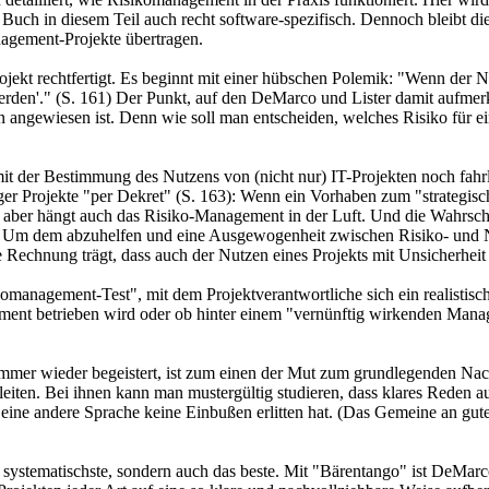
 Buch in diesem Teil auch recht software-spezifisch. Dennoch bleibt 
agement-Projekte übertragen.
Projekt rechtfertigt. Es beginnt mit einer hübschen Polemik: "Wenn der
 werden'." (S. 161) Der Punkt, auf den DeMarco und Lister damit aufmerk
ngewiesen ist. Denn wie soll man entscheiden, welches Risiko für ein 
 mit der Bestimmung des Nutzens von (nicht nur) IT-Projekten noch fa
er Projekte "per Dekret" (S. 163): Wenn ein Vorhaben zum "strategischen
 aber hängt auch das Risiko-Management in der Luft. Und die Wahrschei
igt. Um dem abzuhelfen und eine Ausgewogenheit zwischen Risiko- und
Rechnung trägt, dass auch der Nutzen eines Projekts mit Unsicherheit (
isikomanagement-Test", mit dem Projektverantwortliche sich ein realis
ent betrieben wird oder ob hinter einem "vernünftig wirkenden Manage
mmer wieder begeistert, ist zum einen der Mut zum grundlegenden Na
iten. Bei ihnen kann man mustergültig studieren, dass klares Reden a
 eine andere Sprache keine Einbußen erlitten hat. (Das Gemeine an gute
 systematischste, sondern auch das beste. Mit "Bärentango" ist DeMarc