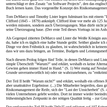
unterschlägt er den Zusatz "on Software Projects", den das englisch
Buch lernen kann. Das vorgestellte Konzept des Risikomanagemen
Tom DeMarco und Timothy Lister legen fulminant los mit einem "P
Clifford (1845 – 1879) anknüpft. Clifford löste vor mehr als 125 
werden müssten, sondern auch Überzeugungen. Man dürfe nicht jede
seine Überzeugung baue. (Der erste Teil dieses Vortrags ist im Anh
Als Gegenpol zitierten DeMarco und Lister die Weiße Königin aus "
du, habe ich es täglich eine halbe Stunde geübt. Seither glaube 
Dinge vor dem Frühstück zu glauben, ist wahrscheinlich in keinem
dass wir uns dazu bringen, an Termine, Budgets und Leistungsmerk
Nach diesem Prolog folgen fünf Teile, in denen DeMarco und Lister
simple Überschrift "Warum?" und erklärt, weshalb es keine Alternat
Gewinn gehen immer Hand in Hand." (S. 1) Wer mutig auf Neuland v
Grunde unverantwortlich ist) oder sie wahrzunehmen, zu "entkrim
Der Teil II heißt "Warum nicht?" und erklärt, weshalb ein offenes
aber unattraktive Ergebnisse. (...) Die Mitarbeiter begreifen, dass 
Risikomanagement die Reife, sich der "Last der Unsicherheit" (S. 4
vielen Unternehmen gelebt werden. Dort ist immer wieder beeindr
frühestmöglichen Zeitpunkt in der nötigen Qualität fertig – zur G
Der umfangreiche Teil III heißt "Wie?" und erläutert auf 107 Seiten