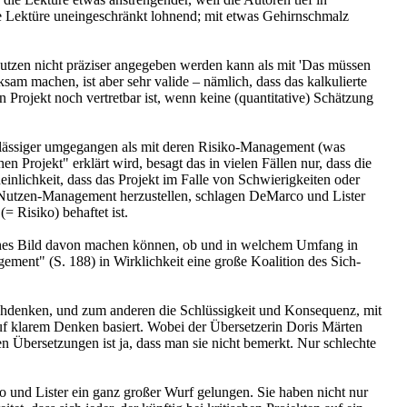
die Lektüre uneingeschränkt lohnend; mit etwas Gehirnschmalz
 Nutzen nicht präziser angegeben werden kann als mit 'Das müssen
sam machen, ist aber sehr valide – nämlich, dass das kalkulierte
Projekt noch vertretbar ist, wenn keine (quantitative) Schätzung
hrlässiger umgegangen als mit deren Risiko-Management (was
 Projekt" erklärt wird, besagt das in vielen Fällen nur, dass die
nlichkeit, dass das Projekt im Falle von Schwierigkeiten oder
 Nutzen-Management herzustellen, schlagen DeMarco und Lister
= Risiko) behaftet ist.
tisches Bild davon machen können, ob und in welchem Umfang in
ment" (S. 188) in Wirklichkeit eine große Koalition des Sich-
chdenken, und zum anderen die Schlüssigkeit und Konsequenz, mit
uf klarem Denken basiert. Wobei der Übersetzerin Doris Märten
n Übersetzungen ist ja, dass man sie nicht bemerkt. Nur schlechte
o und Lister ein ganz großer Wurf gelungen. Sie haben nicht nur