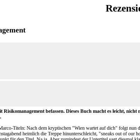
Rezensi
nagement
 mit Risikomanagement befassen. Dieses Buch macht es leicht, nicht
.
arco-Titeln: Nach dem kryptischen "Wien wartet auf dich" folgt nun der
stagabend heimlich die Treppe hinunterschleicht, "sneaks out of our ho
punkt für den Titel. Na ja. Aber zumindest der Untertitel sagt diesmal