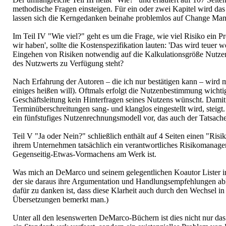
methodische Fragen einsteigen. Für ein oder zwei Kapitel wird das
lassen sich die Kerngedanken beinahe problemlos auf Change Man
Im Teil IV "Wie viel?" geht es um die Frage, wie viel Risiko ein 
wir haben', sollte die Kostenspezifikation lauten: 'Das wird teuer
Eingehen von Risiken notwendig auf die Kalkulationsgröße Nutzen a
des Nutzwerts zu Verfügung steht?
Nach Erfahrung der Autoren – die ich nur bestätigen kann – wird
einiges heißen will). Oftmals erfolgt die Nutzenbestimmung wichtig
Geschäftsleitung kein Hinterfragen seines Nutzens wünscht. Damit
Terminüberschreitungen sang- und klanglos eingestellt wird, ste
ein fünfstufiges Nutzenrechnungsmodell vor, das auch der Tatsache 
Teil V "Ja oder Nein?" schließlich enthält auf 4 Seiten einen "R
ihrem Unternehmen tatsächlich ein verantwortliches Risikomanagem
Gegenseitig-Etwas-Vormachens am Werk ist.
Was mich an DeMarco und seinem gelegentlichen Koautor Lister i
der sie daraus ihre Argumentation und Handlungsempfehlungen able
dafür zu danken ist, dass diese Klarheit auch durch den Wechsel in
Übersetzungen bemerkt man.)
Unter all den lesenswerten DeMarco-Büchern ist dies nicht nur das