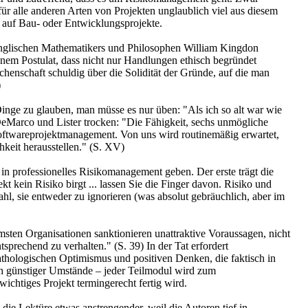
 für alle anderen Arten von Projekten unglaublich viel aus diesem
auf Bau- oder Entwicklungsprojekte.
 englischen Mathematikers und Philosophen William Kingdon
einem Postulat, dass nicht nur Handlungen ethisch begründet
enschaft schuldig über die Solidität der Gründe, auf die man
)
Dinge zu glauben, man müsse es nur üben: "Als ich so alt war wie
DeMarco und Lister trocken: "Die Fähigkeit, sechs unmögliche
Softwareprojektmanagement. Von uns wird routinemäßig erwartet,
keit herausstellen." (S. XV)
in professionelles Risikomanagement geben. Der erste trägt die
t kein Risiko birgt ... lassen Sie die Finger davon. Risiko und
l, sie entweder zu ignorieren (was absolut gebräuchlich, aber im
msten Organisationen sanktionieren unattraktive Voraussagen, nicht
tsprechend zu verhalten." (S. 39) In der Tat erfordert
 pathologischen Optimismus und positiven Denken, die faktisch in
h günstiger Umstände – jeder Teilmodul wird zum
ichtiges Projekt termingerecht fertig wird.
 die Lektüre etwas anstrengender, weil die Autoren tief in