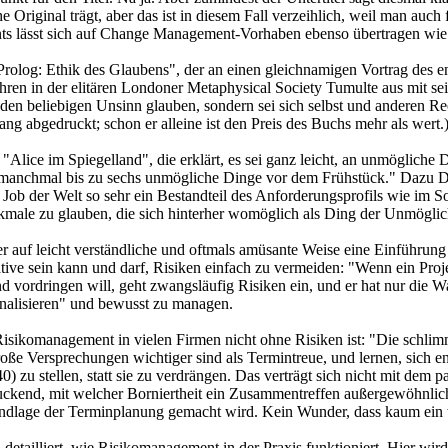
e Original trägt, aber das ist in diesem Fall verzeihlich, weil man auch
ts lässt sich auf Change Management-Vorhaben ebenso übertragen wie 
rolog: Ethik des Glaubens", der an einen gleichnamigen Vortrag des
Jahren in der elitären Londoner Metaphysical Society Tumulte aus mit s
n beliebigen Unsinn glauben, sondern sei sich selbst und anderen Rech
ang abgedruckt; schon er alleine ist den Preis des Buchs mehr als wert.
Alice im Spiegelland", die erklärt, es sei ganz leicht, an unmögliche 
ich manchmal bis zu sechs unmögliche Dinge vor dem Frühstück." Dazu 
 Job der Welt so sehr ein Bestandteil des Anforderungsprofils wie im 
male zu glauben, die sich hinterher womöglich als Ding der Unmöglich
 auf leicht verständliche und oftmals amüsante Weise eine Einführung 
ive sein kann und darf, Risiken einfach zu vermeiden: "Wenn ein Projek
ordringen will, geht zwangsläufig Risiken ein, und er hat nur die Wah
inalisieren" und bewusst zu managen.
 Risikomanagement in vielen Firmen nicht ohne Risiken ist: "Die schlim
große Versprechungen wichtiger sind als Termintreue, und lernen, sich en
0) zu stellen, statt sie zu verdrängen. Das verträgt sich nicht mit dem
uckend, mit welcher Borniertheit ein Zusammentreffen außergewöhnlic
rundlage der Terminplanung gemacht wird. Kein Wunder, dass kaum ein w
 detailliert, wie Risikomanagement in der Praxis funktioniert. Hier wird