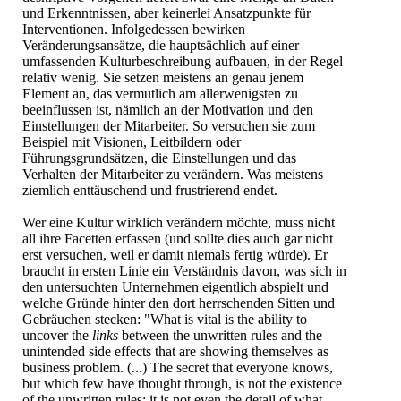
und Erkenntnissen, aber keinerlei Ansatzpunkte für
Interventionen. Infolgedessen bewirken
Veränderungsansätze, die hauptsächlich auf einer
umfassenden Kulturbeschreibung aufbauen, in der Regel
relativ wenig. Sie setzen meistens an genau jenem
Element an, das vermutlich am allerwenigsten zu
beeinflussen ist, nämlich an der Motivation und den
Einstellungen der Mitarbeiter. So versuchen sie zum
Beispiel mit Visionen, Leitbildern oder
Führungsgrundsätzen, die Einstellungen und das
Verhalten der Mitarbeiter zu verändern. Was meistens
ziemlich enttäuschend und frustrierend endet.
Wer eine Kultur wirklich verändern möchte, muss nicht
all ihre Facetten erfassen (und sollte dies auch gar nicht
erst versuchen, weil er damit niemals fertig würde). Er
braucht in ersten Linie ein Verständnis davon, was sich in
den untersuchten Unternehmen eigentlich abspielt und
welche Gründe hinter den dort herrschenden Sitten und
Gebräuchen stecken: "What is vital is the ability to
uncover the
links
between the unwritten rules and the
unintended side effects that are showing themselves as
business problem. (...) The secret that everyone knows,
but which few have thought through, is not the existence
of the unwritten rules; it is not even the detail of what