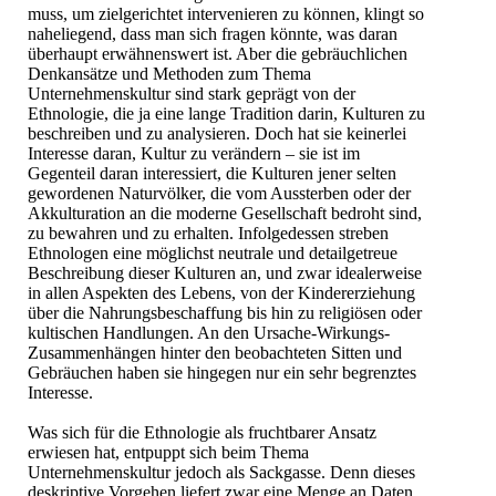
muss, um zielgerichtet intervenieren zu können, klingt so
naheliegend, dass man sich fragen könnte, was daran
überhaupt erwähnenswert ist. Aber die gebräuchlichen
Denkansätze und Methoden zum Thema
Unternehmenskultur sind stark geprägt von der
Ethnologie, die ja eine lange Tradition darin, Kulturen zu
beschreiben und zu analysieren. Doch hat sie keinerlei
Interesse daran, Kultur zu verändern – sie ist im
Gegenteil daran interessiert, die Kulturen jener selten
gewordenen Naturvölker, die vom Aussterben oder der
Akkulturation an die moderne Gesellschaft bedroht sind,
zu bewahren und zu erhalten. Infolgedessen streben
Ethnologen eine möglichst neutrale und detailgetreue
Beschreibung dieser Kulturen an, und zwar idealerweise
in allen Aspekten des Lebens, von der Kindererziehung
über die Nahrungsbeschaffung bis hin zu religiösen oder
kultischen Handlungen. An den Ursache-Wirkungs-
Zusammenhängen hinter den beobachteten Sitten und
Gebräuchen haben sie hingegen nur ein sehr begrenztes
Interesse.
Was sich für die Ethnologie als fruchtbarer Ansatz
erwiesen hat, entpuppt sich beim Thema
Unternehmenskultur jedoch als Sackgasse. Denn dieses
deskriptive Vorgehen liefert zwar eine Menge an Daten