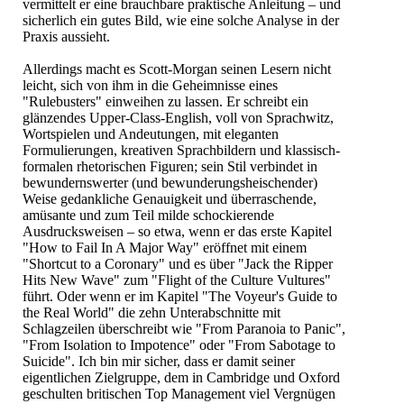
vermittelt er eine brauchbare praktische Anleitung – und
sicherlich ein gutes Bild, wie eine solche Analyse in der
Praxis aussieht.
Allerdings macht es Scott-Morgan seinen Lesern nicht
leicht, sich von ihm in die Geheimnisse eines
"Rulebusters" einweihen zu lassen. Er schreibt ein
glänzendes Upper-Class-English, voll von Sprachwitz,
Wortspielen und Andeutungen, mit eleganten
Formulierungen, kreativen Sprachbildern und klassisch-
formalen rhetorischen Figuren; sein Stil verbindet in
bewundernswerter (und bewunderungsheischender)
Weise gedankliche Genauigkeit und überraschende,
amüsante und zum Teil milde schockierende
Ausdrucksweisen – so etwa, wenn er das erste Kapitel
"How to Fail In A Major Way" eröffnet mit einem
"Shortcut to a Coronary" und es über "Jack the Ripper
Hits New Wave" zum "Flight of the Culture Vultures"
führt. Oder wenn er im Kapitel "The Voyeur's Guide to
the Real World" die zehn Unterabschnitte mit
Schlagzeilen überschreibt wie "From Paranoia to Panic",
"From Isolation to Impotence" oder "From Sabotage to
Suicide". Ich bin mir sicher, dass er damit seiner
eigentlichen Zielgruppe, dem in Cambridge und Oxford
geschulten britischen Top Management viel Vergnügen