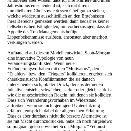
Mitarbeiter aber wissen, dass für ihre Karriere und ihren
Jahresbonus entscheidend ist, sich mit ihrem
unmittelbaren Chef sowie dessen Chef gut zu stellen,
welche wiederum ausschließlich an den Ergebnissen
ihres Bereichs gemessen werden, dann bedarf es keiner
hellseherischen Fähigkeiten, um vorherzusagen, dass die
Appelle des Top Managements heftige
Lippenbekenntnisse auslösen, ansonsten aber unerhört
verklingen werden.
Aufbauend auf diesem Modell entwickelt Scott-Morgan
eine innovative Typologie von neun
Veränderungskonflikten. Wenn neue
Veränderungsvorhaben mit den "Motivators", den
"Enablers" bzw. den "Triggers" kollidieren, ergeben sich
charakteristische Konfliktmuster, die sie danach
unterscheiden sich, ob der Druck, der aus der neuen
Initiative entsteht, schwächer, stärker oder gleich stark ist
wie die ungeschriebenen Regeln, mit denen sie kollidiert.
Dass sich Veränderungsvorhaben im Widerstand
aufreiben, wenn sie nicht genügend Unterstützung
erfahren, entspricht dabei der allgemeinen Erfahrung.
Dass es aber durchaus nicht die bessere Alternative ist,
sie mit Macht durchzudrücken, habe ich noch nirgendwo
so prägnant gelesen wie bei Scott-Morgan: "Yet most