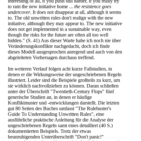
interesting of all, if you push still harder, if you really try
to ram the new initiative home ...
the resistence goes
undercover
. It does not disappear at all, although it seems
to. The old unwritten rules don't realign with the new
initiative, although they may appear to. The new initiative
does not get implemented in a sustainable way, even
though the risks for the future are often all too well
hidden." (S. 41) Aus dieser Warte habe ich noch nie über
Veränderungskonflikte nachgedacht, doch ich finde
dieses Modell ausgesprochen anregend und auch von den
abgeleiteten Vorhersagen durchaus treffend.
Im weiteren Verlauf folgen acht kurze Fallstudien, in
denen er die Wirkungsweise der ungeschriebenen Regeln
illustriert. Leider sind die Beispiele großteils zu kurz, um
sie wirklich nachvollziehen zu können. Daran schließen
unter der Überschrift "Twentieth-Century Flops" fünf
generische Studien an, in denen er häufige
Konfliktmuster und -entwicklungen darstellt. Die letzten
gut 80 Seiten des Buches umfasst "The Rulebuster's
Guide To Understanding Unwritten Rules", eine
ausführliche praktische Anleitung für die Analyse der
ungeschriebenen Regeln samt eines detailliert (40 S.)
dokumentierten Beispiels. Trotz der etwas
beunruhigenden Unterüberschrift "Don't panic!"