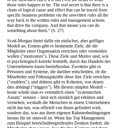
those rules happen to be. The real secret is that there is a
chain of logical cause and effect that can be traced from
specific business problems
via the unwritten rules
all the
way back to the written rules and management actions
that drive the company. And that means you can do
something about them." (S. 27)
Scott-Morgan bietet dafür ein einfaches, aber griffiges
Modell an: Erstens gibt es bestimmte Ziele, die die
Mitglieder einer Organisation erreichen oder vermeiden
wollen ("motivators"). Diese Ziele und Motive sind, wie
er psychologisch korrekt feststellt, durch das Handeln des
Unternehmens kaum beeinflussbar. Zweitens gibt es
Personen und Systeme, die darüber entscheiden, ob die
Mitarbeiter und Führungskräfte diese ihre Ziele erreichen
("enablers"), und drittens gibt es Kriterien, von denen
dies abhängt ("triggers"). Mit diesem simplen Modell –
heute würde man es vermutlich einen "systemischen
Ansatz" nennen – lässt sich ziemlich gut erklären und
verstehen, weshalb die Menschen in einem Unternehmen
nicht das tun, was offiziell von ihnen gefordert wird,
sondern das, was aus ihren eigenen Rahmenbedingungen
heraus für sie sinnvoll ist. Wenn das Top Management
zum Beispiel bereichsübergreifendes Denken fordert, die