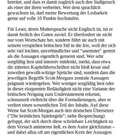
bereitet, und dass er damit zugleich auch den Stallgeruch
als einer der ihren verbreitet. Wer dem sprachlich
gewachsen ist, darf meine Bewertung der Lesbarkeit
gerne auf volle 10 Punkte hochstufen.
Für Leser, deren Muttersprache nicht Englisch ist, tut er
damit freilich des Guten zuviel. Er überfordert sie nicht
nur vom Wortschatz her, sondern führt sie auch mit
seinem verspielten britischen Stil in die Irre, weil der sich
sehr viel leichter, unverbindlicher und "unernster" geriert
als die Aussagen eigentlich gemeint sind. Wer sehr
sorgfältig liest und intensiv mitdenkt, merkt, dass etwa
die zitierten Kapitelüberschriften nicht bloß kesse und
zuweilen gewollt-witzige Sprüche sind, sondern dass die
jeweiligen Begriffe Scott-Morgans zentrale Aussagen
prägnant wiedergeben. Wer weniger sorgfältig liest oder
in dieser eloquenten Beiläufigkeit nicht eine Variante der
britischen Neigung zum Understatement erkennt,
schmunzelt vielleicht über die Formulierungen, aber er
verliert einen wesentlichen Teil des Inhalts. Auf diese
Weise hat Scott-Morgan auch den deutschen Übersetzer
("Die heimlichen Spielregeln"; siehe Besprechung)
gefoppt, der sich durch diese scheinbare Leichtigkeit zu
dem Versuch animieren ließ, es dem Autor gleichzutun –
und dabei allzu oft am eigentlichen Kern der Aussagen