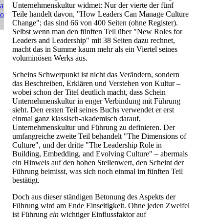
Unternehmenskultur widmet: Nur der vierte der fünf
atenschutz
Teile handelt davon, "How Leaders Can Manage Culture
ome
Change"; das sind 66 von 400 Seiten (ohne Register).
Selbst wenn man den fünften Teil über "New Roles for
Leaders and Leadership" mit 38 Seiten dazu rechnet,
macht das in Summe kaum mehr als ein Viertel seines
voluminösen Werks aus.
Scheins Schwerpunkt ist nicht das Verändern, sondern
das Beschreiben, Erklären und Verstehen von Kultur –
wobei schon der Titel deutlich macht, dass Schein
Unternehmenskultur in enger Verbindung mit Führung
sieht. Den ersten Teil seines Buchs verwendet er erst
einmal ganz klassisch-akademisch darauf,
Unternehmenskultur und Führung zu definieren. Der
umfangreiche zweite Teil behandelt "The Dimensions of
Culture", und der dritte "The Leadership Role in
Building, Embedding, and Evolving Culture" – abermals
ein Hinweis auf den hohen Stellenwert, den Scheint der
Führung beimisst, was sich noch einmal im fünften Teil
bestätigt.
Doch aus dieser ständigen Betonung des Aspekts der
Führung wird am Ende Einseitigkeit. Ohne jeden Zweifel
ist Führung
ein
wichtiger Einflussfaktor auf