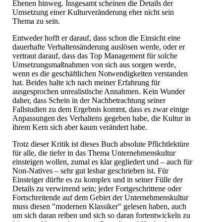
Ebenen hinweg. Insgesamt scheinen die Details der
Umsetzung einer Kulturveränderung eher nicht sein
Thema zu sein.
Entweder hofft er darauf, dass schon die Einsicht eine
dauerhafte Verhaltensänderung auslösen werde, oder er
vertraut darauf, dass das Top Management für solche
Umsetzungsmaßnahmen von sich aus sorgen werde,
wenn es die geschäftlichen Notwendigkeiten verstanden
hat. Beides halte ich nach meiner Erfahrung für
ausgesprochen unrealistische Annahmen. Kein Wunder
daher, dass Schein in der Nachbetrachtung seiner
Fallstudien zu dem Ergebnis kommt, dass es zwar einige
Anpassungen des Verhaltens gegeben habe, die Kultur in
ihrem Kern sich aber kaum verändert habe.
Trotz dieser Kritik ist dieses Buch absolute Pflichtlektüre
für alle, die tiefer in das Thema Unternehmenskultur
einsteigen wollen, zumal es klar gegliedert und – auch für
Non-Natives – sehr gut lesbar geschrieben ist. Für
Einsteiger dürfte es zu komplex und in seiner Fülle der
Details zu verwirrend sein; jeder Fortgeschrittene oder
Fortschreitende auf dem Gebiet der Unternehmenskultur
muss diesen "modernen Klassiker" gelesen haben, auch
um sich daran reiben und sich so daran fortentwickeln zu