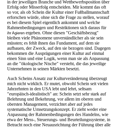
in der jeweiligen Branche und Wettbewerbsposition über
Erfolg oder Misserfolg entscheiden. Mir kommt das oft
so vor, als ob Schein die Kultur einer Fußballmannschaft
erforschen würde, ohne sich die Frage zu stellen, worauf
es bei diesem Spiel eigentlich ankommt und welche
Rahmenbedingungen und Restriktionen sich daraus für
ergeben. Ohne diesen "Geschäftsbezug"
ihr Agieren
bleiben viele Phänomene unverständlicher als sie sein
müssten; es fehlt ihnen das Fundament, auf dem sie
aufbauen, der Zweck, auf den sie bezogen sind. Dagegen
bekommen die Ausprägungen einer Kultur auf einmal
einen Sinn und eine Logik, wenn man sie als Anpassung
an die "ökologische Nische" versteht, die das jeweilige
Unternehmen in seinen Märkten besetzt.
Auch Scheins Ansatz zur Kulturveränderung überzeugt
mich nicht wirklich. Er mutet, obwohl Schein seit vielen
Jahrzehnten in den USA lebt und lehrt, seltsam
"europäisch-idealistisch" an: Schein setzt sehr stark auf
Belehrung und Bekehrung, vor allem im oberen und
obersten Management, verzichtet aber auf jedes
systematische Umsetzungskonzept. Er zieht weder eine
Anpassung der Rahmenbedingungen des Handelns, wie
etwa der Mess-, Steuerungs- und Beurteilungssysteme, in
Betracht noch eine Neuausrichtung der Führung über alle