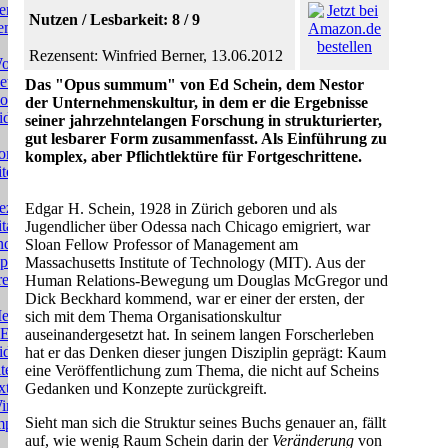
eratung
Nutzen / Lesbarkeit: 8 / 9
eminare
Rezensent: Winfried Berner, 13.06.2012
orkshops
ewsletter
Das "Opus summum" von Ed Schein, dem Nestor
ownloads
der Unternehmenskultur, in dem er die Ergebnisse
ideos
seiner jahrzehntelangen Forschung in strukturierter,
gut lesbarer Form zusammenfasst. Als Einführung zu
orträge
komplex, aber Pflichtlektüre für Fortgeschrittene.
teratur
ezensionen
Edgar
H. Schein, 1928 in Zürich geboren und als
tate
Jugendlicher über Odessa nach Chicago emigriert, war
nd
Sloan Fellow Professor of Management am
phorismen
Massachusetts Institute of Technology (MIT). Aus der
resse
Human Relations-Bewegung um Douglas McGregor und
Dick Beckhard kommend, war er einer der ersten, der
edien
sich mit dem Thema Organisationskultur
EU:
auseinandergesetzt hat. In seinem langen Forscherleben
ideos
hat er das Denken dieser jungen Disziplin geprägt: Kaum
itemap
eine Veröffentlichung zum Thema, die nicht auf Scheins
trateil
Gedanken und Konzepte zurückgreift.
irtschaftskrise
Sieht man sich die Struktur seines Buchs genauer an, fällt
mpressum
auf, wie wenig Raum Schein darin der
Veränderung
von