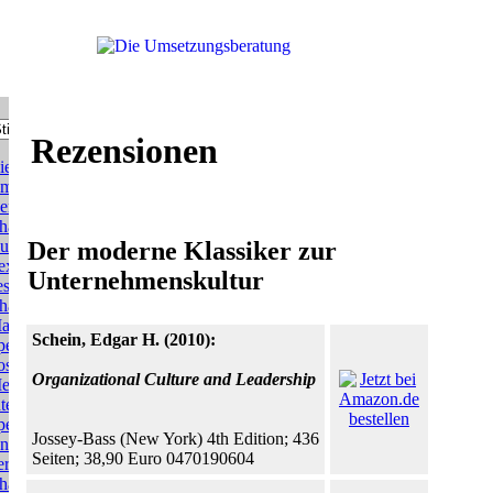
Rezensionen
ie
msetzungsberatung
er
hange
uide
Der moderne Klassiker zur
exikon
Unternehmenskultur
es
hange
anagement
Schein, Edgar H. (2010):
pecial:
ost-
Organizational Culture and Leadership
erger-
ntegration
pecial:
Jossey-Bass (New York) 4th Edition; 436
nternehmenskultur
Seiten; 38,90 Euro 0470190604
ervice
hange-