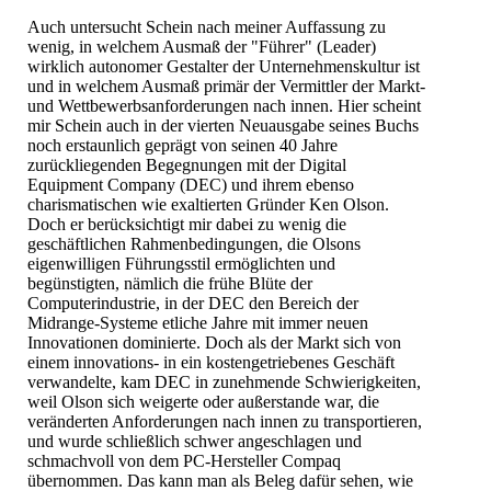
Auch untersucht Schein nach meiner Auffassung zu
wenig, in welchem Ausmaß der "Führer" (Leader)
wirklich autonomer Gestalter der Unternehmenskultur ist
und in welchem Ausmaß primär der Vermittler der Markt-
und Wettbewerbsanforderungen nach innen. Hier scheint
mir Schein auch in der vierten Neuausgabe seines Buchs
noch erstaunlich geprägt von seinen 40 Jahre
zurückliegenden Begegnungen mit der Digital
Equipment Company (DEC) und ihrem ebenso
charismatischen wie exaltierten Gründer Ken Olson.
Doch er berücksichtigt mir dabei zu wenig die
geschäftlichen Rahmenbedingungen, die Olsons
eigenwilligen Führungsstil ermöglichten und
begünstigten, nämlich die frühe Blüte der
Computerindustrie, in der DEC den Bereich der
Midrange-Systeme etliche Jahre mit immer neuen
Innovationen dominierte. Doch als der Markt sich von
einem innovations- in ein kostengetriebenes Geschäft
verwandelte, kam DEC in zunehmende Schwierigkeiten,
weil Olson sich weigerte oder außerstande war, die
veränderten Anforderungen nach innen zu transportieren,
und wurde schließlich schwer angeschlagen und
schmachvoll von dem PC-Hersteller Compaq
übernommen. Das kann man als Beleg dafür sehen, wie