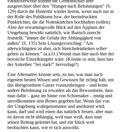
Paradoxerweise kommt die Gemeinschaft aber
ausgerechnet über den "Hunger nach Belohnungen" (S.
129) durch die Hintertür wieder herein, wenn auch nur in
der Rolle des Publikums bzw. der beeindruckten
Punktrichter, die die Notenkärtchen hochhalten (sollen).
Aber der erwartungsvolle Blick auf den Applaus der
Umgebung bewirkt natürlich, wie Burisch zurecht
feststellt, "immer die Gefahr der Abhängigkeit von
außen" (S. 135) Sein Lösungsvorschlag: "Am
allerwichtigsten ist aber, sich Streicheleinheiten
selber
geben zu können." (a.a.O.) Womit man hier auch hier der
heroische Einzelkämpfer wäre. (Könnte es sein, dass hier
der Antreiber "Sei stark!" hervorlugt?)
Eine Alternative könnte sein, zu tun, was man nach
eigenem besten Wissen und Gewissen für richtig hält, um
das übergeordnete Ganze voranzubringen – und keine
andere Belohnung zu erwarten als das Bewusstsein, dass
man dafür – ganz im Sinne von Schoenaker – mutig und
unvollkommen sein Bestes gegeben hat. Wenn das von
der Umgebung wahrgenommen und anerkannt wird,
kann, darf und wird einen das natürlich freuen, aber man
ist davon nicht abhängig, weil man weiß, dass man
seinen Beitrag geleistet hat, und ein Stück weit
beobachten kann, wie er sich auswirkt.