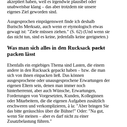
akzeptiert haben, weil es irgendwie plausibel oder
unabweisbar klang – das aber trotzdem nie unsere
eigenes Ziel geworden sind.
Ausgesprochen einprägenswert finde ich deshalb
Burischs Merksatz, auch wenn er etymologisch etwas
gewagt ist: "Ziele müssen ziehen." (S. 62) (Und wenn sie
das nicht tun, sind es keine, jedenfalls keine geeigneten.)
Was man sich alles in den Rucksack
packt
packen lässt
Ebenfalls ein ergiebiges Thema sind Lasten, die einem
andere in den Rucksack gepackt haben – bzw. die man
sich von ihnen einpacken ließ. Das können
ausgesprochene oder unausgesprochene Erwartungen der
eigenen Eltern sein, denen man immer noch
hinterherrennt, aber auch Wünsche, Erwartungen,
Forderungen von Vorgesetzten, Kunden, Kolleginnen
oder Mitarbeitern, die die eigenen Aufgaben zusätzlich
erschweren und verkomplizieren, à la: "Aber bringen Sie
das bitte geräuschlos über die Bühne!" Oder: "Na gut,
wenn Sie meinen – aber es darf nicht zu einer
Zusatzbelastung führen."