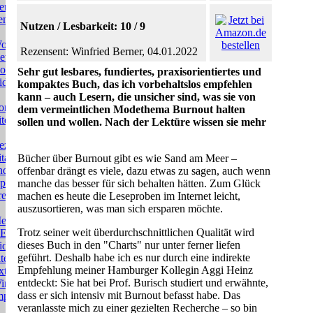
eratung
eminare
Nutzen / Lesbarkeit: 10 / 9
orkshops
Rezensent: Winfried Berner, 04.01.2022
ewsletter
ownloads
Sehr gut lesbares, fundiertes, praxisorientiertes und
ideos
kompaktes Buch, das ich vorbehaltslos empfehlen
kann – auch Lesern, die unsicher sind, was sie von
orträge
dem vermeintlichen Modethema Burnout halten
teratur
sollen und wollen. Nach der Lektüre wissen sie mehr
ezensionen
tate
Bücher über Burnout gibt es wie Sand am Meer –
nd
offenbar drängt es viele, dazu etwas zu sagen, auch wenn
phorismen
manche das besser für sich behalten hätten. Zum Glück
resse
machen es heute die Leseproben im Internet leicht,
auszusortieren, was man sich ersparen möchte.
edien
Trotz seiner weit überdurchschnittlichen Qualität wird
EU:
dieses Buch in den "Charts" nur unter ferner liefen
ideos
geführt. Deshalb habe ich es nur durch eine indirekte
itemap
Empfehlung meiner Hamburger Kollegin Aggi Heinz
trateil
entdeckt: Sie hat bei Prof. Burisch studiert und erwähnte,
irtschaftskrise
dass er sich intensiv mit Burnout befasst habe. Das
mpressum
veranlasste mich zu einer gezielten Recherche – so bin