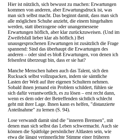
Hier ist nützlich, sich bewusst zu machen: Erwartungen
kommen von anderen, aber Erwartungsdruck ist, was
man sich selbst macht. Das beginnt damit, dass man sich
alle möglichen Schuhe anzieht, die einem hingehalten
werden, statt überzogene oder unangemessene
Erwartungen höflich, aber klar zurückzuweisen. (Und im
Zweifelsfall lieber klar als höflich.) Bei
unausgesprochenen Erwartungen ist zusätzlich die Frage
spannend: Sind das überhaupt die Erwartungen des
anderen – oder sind es bloß Erwartungen, von denen ich
felsenfest überzeugt bin, dass er sie hat?
Manche Menschen haben auch das Talent, sich den
Rucksack selbst vollzupacken, indem sie sämtliche
Lasten der Welt auf ihre eigenen Schultern nehmen.
Sobald ihnen jemand ein Problem schildert, fühlen sie
sich dafür verantwortlich, es zu lösen – erst recht dann,
wenn es dem oder der Betreffenden sichtlich schlecht
geht mit ihrer Lage. Ihnen kann es helfen, "distanzierte
Anteilnahme" zu lernen (S. 94).
Lose verwandt damit sind die "inneren Bremsen", mit
denen man sich selbst das Leben schwermacht. Auch sie
können die Spätfolge persönlicher Altlasten sein, wie
etwa die längst verinnerlichte Stimme einer früheren