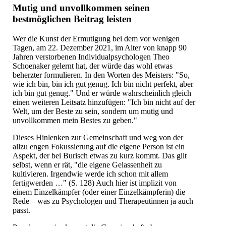
Mutig und unvollkommen seinen
bestmöglichen Beitrag leisten
Wer die Kunst der Ermutigung bei dem vor wenigen
Tagen, am 22. Dezember 2021, im Alter von knapp 90
Jahren verstorbenen Individualpsychologen Theo
Schoenaker gelernt hat, der würde das wohl etwas
beherzter formulieren. In den Worten des Meisters: "So,
wie ich bin, bin ich gut genug. Ich bin nicht perfekt, aber
ich bin gut genug." Und er würde wahrscheinlich gleich
einen weiteren Leitsatz hinzufügen: "Ich bin nicht auf der
Welt, um der Beste zu sein, sondern um mutig und
unvollkommen mein Bestes zu geben."
Dieses Hinlenken zur Gemeinschaft und weg von der
allzu engen Fokussierung auf die eigene Person ist ein
Aspekt, der bei Burisch etwas zu kurz kommt. Das gilt
selbst, wenn er rät, "die eigene Gelassenheit zu
kultivieren. Irgendwie werde ich schon mit allem
fertigwerden …" (S. 128) Auch hier ist implizit von
einem Einzelkämpfer (oder einer Einzelkämpferin) die
Rede – was zu Psychologen und Therapeutinnen ja auch
passt.