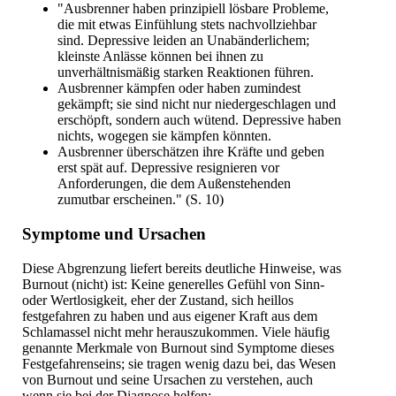
"Ausbrenner haben prinzipiell lösbare Probleme,
die mit etwas Einfühlung stets nachvollziehbar
sind. Depressive leiden an Unabänderlichem;
kleinste Anlässe können bei ihnen zu
unverhältnismäßig starken Reaktionen führen.
Ausbrenner kämpfen oder haben zumindest
gekämpft; sie sind nicht nur niedergeschlagen und
erschöpft, sondern auch wütend. Depressive haben
nichts, wogegen sie kämpfen könnten.
Ausbrenner überschätzen ihre Kräfte und geben
erst spät auf. Depressive resignieren vor
Anforderungen, die dem Außenstehenden
zumutbar erscheinen." (S. 10)
Symptome und Ursachen
Diese Abgrenzung liefert bereits deutliche Hinweise, was
Burnout (nicht) ist: Keine generelles Gefühl von Sinn-
oder Wertlosigkeit, eher der Zustand, sich heillos
festgefahren zu haben und aus eigener Kraft aus dem
Schlamassel nicht mehr herauszukommen. Viele häufig
genannte Merkmale von Burnout sind Symptome dieses
Festgefahrenseins; sie tragen wenig dazu bei, das Wesen
von Burnout und seine Ursachen zu verstehen, auch
wenn sie bei der Diagnose helfen: