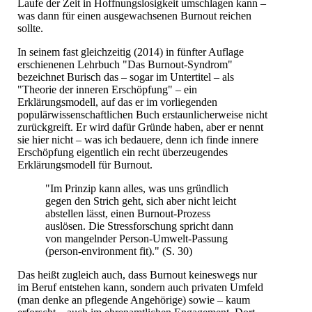
Laufe der Zeit in Hoffnungslosigkeit umschlagen kann –
was dann für einen ausgewachsenen Burnout reichen
sollte.
In seinem fast gleichzeitig (2014) in fünfter Auflage
erschienenen Lehrbuch "Das Burnout-Syndrom"
bezeichnet Burisch das – sogar im Untertitel – als
"Theorie der inneren Erschöpfung" – ein
Erklärungsmodell, auf das er im vorliegenden
populärwissenschaftlichen Buch erstaunlicherweise nicht
zurückgreift. Er wird dafür Gründe haben, aber er nennt
sie hier nicht – was ich bedauere, denn ich finde innere
Erschöpfung eigentlich ein recht überzeugendes
Erklärungsmodell für Burnout.
"Im Prinzip kann alles, was uns gründlich
gegen den Strich geht, sich aber nicht leicht
abstellen lässt, einen Burnout-Prozess
auslösen. Die Stressforschung spricht dann
von mangelnder Person-Umwelt-Passung
(person-environment fit)." (S. 30)
Das heißt zugleich auch, dass Burnout keineswegs nur
im Beruf entstehen kann, sondern auch privaten Umfeld
(man denke an pflegende Angehörige) sowie – kaum