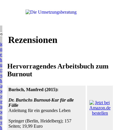
Rezensionen
ie
msetzungsberatung
er
hange
uide
Hervorragendes Arbeitsbuch zum
exikon
Burnout
es
hange
anagement
Burisch, Manfred (2015):
pecial:
ost-
Dr. Burischs Burnout-Kur für alle
erger-
Fälle
ntegration
Anleitung für ein gesundes Leben
pecial:
nternehmenskultur
Springer (Berlin, Heidelberg); 157
ervice
Seiten; 19,99 Euro
hange-