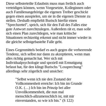
Diese selbsterteilte Erlaubnis muss man freilich auch
verteidigen können, wenn Vorgesetzte, Kolleginnen oder
auch Familienangehörige die eigenen Treiber geschickt
gegen einen ausspielen, um sie in die eigenen Dienste zu
stellen. Deshalb empfiehlt Burisch hierfür einen
"Sprechzettel", sprich, sich für den Fall des Falles eine
gute Antwort zurechtzulegen. Außerdem rät er, man solle
sich einen Plan zurechtlegen, wie man kritische
Situationen rechtzeitig erkennt und nicht immer wieder in
die gleiche selbstgebastelte Falle geht.
Eines Gegenmittels bedarf es auch gegen die verheerende
Tendenz, sich selbst nur dann zu akzeptieren, wenn man
alles richtig gemacht hat. Wer sich mit
Individualpsychologie und speziell mit Ermutigung
befasst hat, für den klingt Burischs "Lossprechung"
allerdings sehr zögerlich und unsicher:
"Selbst wenn ich nie den Zustand der
Vollkommenheit erreiche: Ich bin im Grunde
O.K. (…) Ich bin im Prinzip bei aller
Unvollkommenheit, die nun mal
menschlich-allzumenschlich ist, mit mir
einverstanden, so wie ich bin." (S 122)