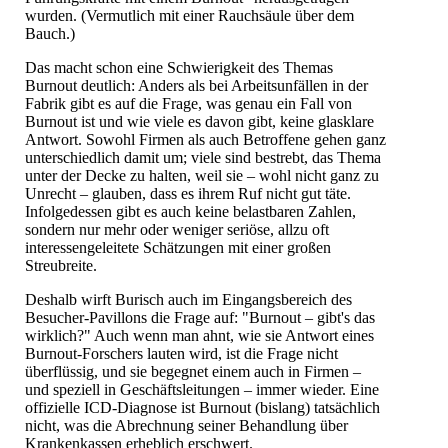
wurden. (Vermutlich mit einer Rauchsäule über dem
Bauch.)
Das macht schon eine Schwierigkeit des Themas
Burnout deutlich: Anders als bei Arbeitsunfällen in der
Fabrik gibt es auf die Frage, was genau ein Fall von
Burnout ist und wie viele es davon gibt, keine glasklare
Antwort. Sowohl Firmen als auch Betroffene gehen ganz
unterschiedlich damit um; viele sind bestrebt, das Thema
unter der Decke zu halten, weil sie – wohl nicht ganz zu
Unrecht – glauben, dass es ihrem Ruf nicht gut täte.
Infolgedessen gibt es auch keine belastbaren Zahlen,
sondern nur mehr oder weniger seriöse, allzu oft
interessengeleitete Schätzungen mit einer großen
Streubreite.
Deshalb wirft Burisch auch im Eingangsbereich des
Besucher-Pavillons die Frage auf: "Burnout – gibt's das
wirklich?" Auch wenn man ahnt, wie sie Antwort eines
Burnout-Forschers lauten wird, ist die Frage nicht
überflüssig, und sie begegnet einem auch in Firmen –
und speziell in Geschäftsleitungen – immer wieder. Eine
offizielle ICD-Diagnose ist Burnout (bislang) tatsächlich
nicht, was die Abrechnung seiner Behandlung über
Krankenkassen erheblich erschwert.