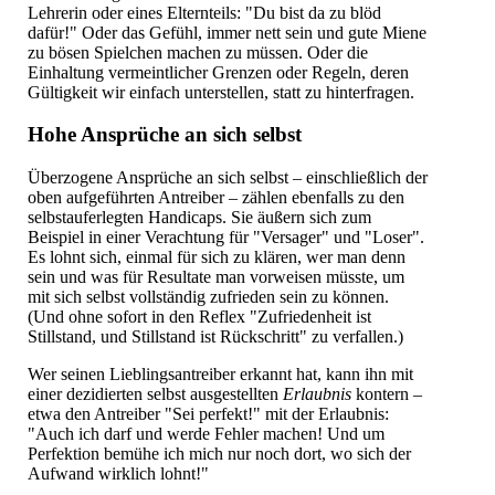
Lehrerin oder eines Elternteils: "Du bist da zu blöd
dafür!" Oder das Gefühl, immer nett sein und gute Miene
zu bösen Spielchen machen zu müssen. Oder die
Einhaltung vermeintlicher Grenzen oder Regeln, deren
Gültigkeit wir einfach unterstellen, statt zu hinterfragen.
Hohe Ansprüche an sich selbst
Überzogene Ansprüche an sich selbst – einschließlich der
oben aufgeführten Antreiber – zählen ebenfalls zu den
selbstauferlegten Handicaps. Sie äußern sich zum
Beispiel in einer Verachtung für "Versager" und "Loser".
Es lohnt sich, einmal für sich zu klären, wer man denn
sein und was für Resultate man vorweisen müsste, um
mit sich selbst vollständig zufrieden sein zu können.
(Und ohne sofort in den Reflex "Zufriedenheit ist
Stillstand, und Stillstand ist Rückschritt" zu verfallen.)
Wer seinen Lieblingsantreiber erkannt hat, kann ihn mit
einer dezidierten selbst ausgestellten
Erlaubnis
kontern –
etwa den Antreiber "Sei perfekt!" mit der Erlaubnis:
"Auch ich darf und werde Fehler machen! Und um
Perfektion bemühe ich mich nur noch dort, wo sich der
Aufwand wirklich lohnt!"