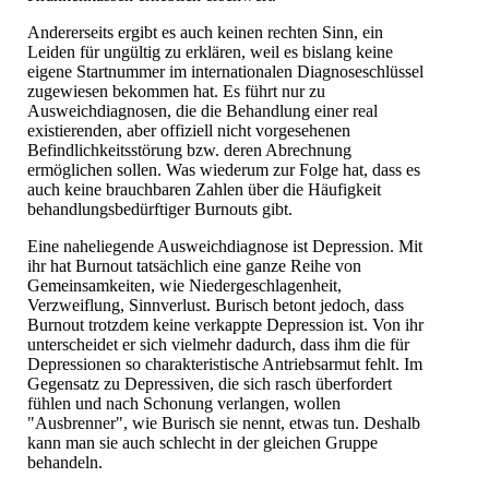
Andererseits ergibt es auch keinen rechten Sinn, ein
Leiden für ungültig zu erklären, weil es bislang keine
eigene Startnummer im internationalen Diagnoseschlüssel
zugewiesen bekommen hat. Es führt nur zu
Ausweichdiagnosen, die die Behandlung einer real
existierenden, aber offiziell nicht vorgesehenen
Befindlichkeitsstörung bzw. deren Abrechnung
ermöglichen sollen. Was wiederum zur Folge hat, dass es
auch keine brauchbaren Zahlen über die Häufigkeit
behandlungsbedürftiger Burnouts gibt.
Eine naheliegende Ausweichdiagnose ist Depression. Mit
ihr hat Burnout tatsächlich eine ganze Reihe von
Gemeinsamkeiten, wie Niedergeschlagenheit,
Verzweiflung, Sinnverlust. Burisch betont jedoch, dass
Burnout trotzdem keine verkappte Depression ist. Von ihr
unterscheidet er sich vielmehr dadurch, dass ihm die für
Depressionen so charakteristische Antriebsarmut fehlt. Im
Gegensatz zu Depressiven, die sich rasch überfordert
fühlen und nach Schonung verlangen, wollen
"Ausbrenner", wie Burisch sie nennt, etwas tun. Deshalb
kann man sie auch schlecht in der gleichen Gruppe
behandeln.