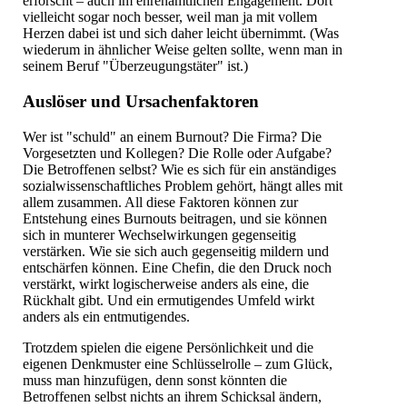
erforscht – auch im ehrenamtlichen Engagement. Dort
vielleicht sogar noch besser, weil man ja mit vollem
Herzen dabei ist und sich daher leicht übernimmt. (Was
wiederum in ähnlicher Weise gelten sollte, wenn man in
seinem Beruf "Überzeugungstäter" ist.)
Auslöser und Ursachenfaktoren
Wer ist "schuld" an einem Burnout? Die Firma? Die
Vorgesetzten und Kollegen? Die Rolle oder Aufgabe?
Die Betroffenen selbst? Wie es sich für ein anständiges
sozialwissenschaftliches Problem gehört, hängt alles mit
allem zusammen. All diese Faktoren können zur
Entstehung eines Burnouts beitragen, und sie können
sich in munterer Wechselwirkungen gegenseitig
verstärken. Wie sie sich auch gegenseitig mildern und
entschärfen können. Eine Chefin, die den Druck noch
verstärkt, wirkt logischerweise anders als eine, die
Rückhalt gibt. Und ein ermutigendes Umfeld wirkt
anders als ein entmutigendes.
Trotzdem spielen die eigene Persönlichkeit und die
eigenen Denkmuster eine Schlüsselrolle – zum Glück,
muss man hinzufügen, denn sonst könnten die
Betroffenen selbst nichts an ihrem Schicksal ändern,