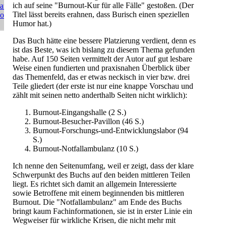
ich auf seine "Burnout-Kur für alle Fälle" gestoßen. (Der
atenschutz
Titel lässt bereits erahnen, dass Burisch einen speziellen
ome
Humor hat.)
Das Buch hätte eine bessere Platzierung verdient, denn es
ist das Beste, was ich bislang zu diesem Thema gefunden
habe. Auf 150 Seiten vermittelt der Autor auf gut lesbare
Weise einen fundierten und praxisnahen Überblick über
das Themenfeld, das er etwas neckisch in vier bzw. drei
Teile gliedert (der erste ist nur eine knappe Vorschau und
zählt mit seinen netto anderthalb Seiten nicht wirklich):
Burnout-Eingangshalle (2 S.)
Burnout-Besucher-Pavillon (46 S.)
Burnout-Forschungs-und-Entwicklungslabor (94
S.)
Burnout-Notfallambulanz (10 S.)
Ich nenne den Seitenumfang, weil er zeigt, dass der klare
Schwerpunkt des Buchs auf den beiden mittleren Teilen
liegt. Es richtet sich damit an allgemein Interessierte
sowie Betroffene mit einem beginnenden bis mittleren
Burnout. Die "Notfallambulanz" am Ende des Buchs
bringt kaum Fachinformationen, sie ist in erster Linie ein
Wegweiser für wirkliche Krisen, die nicht mehr mit