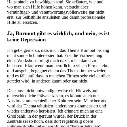
Hausmitteln zu bewältigen sind. Sie erläutert, wie und
wo man sich Hilfe hohen kann, versucht aber
vernünftiger- und verantwortungsvollerweise gar nicht
erst, zur Selbsthilfe anzuleiten und damit professionelle
Hilfe zu ersetzen.
Ja, Burnout gibt es wirklich, und nein, es ist
keine Depression
Ich gebe gerne zu, dass mich das Thema Burnout bislang
nicht sonderlich interessiert hat: Erst die Vorbereitung
eines Workshops bringt mich dazu, mich damit zu
befassen. Klar, wenn man beruflich in vielen Firmen ein-
und ausgeht, begegnet einem das Thema immer wieder,
und es fällt auf, dass in manchen Firmen sehr viel darüber
geredet wird, in anderen kaum oder gar nicht.
Das muss nicht notwendigerweise ein Hinweis auf
unterschiedliche Prävalenz sein, es könnte auch nur
Ausdruck unterschiedlicher Kulturen sein: Mancherorts
wird das Thema tabuisiert, anderenorts dramatisiert und
wieder anderswo heroisiert. Ich erinnere mich an eine
Großbank, in der geraunt wurde, der Druck in der
Zentrale sei so hoch, dass dort regelmäßig obere
Führungskräfte mit einem Burnout "herausgetragen"